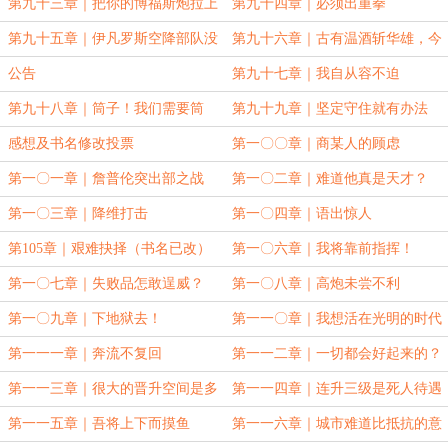
降作战
第九十三章｜把你的博福斯炮拉上
第九十四章｜必须出重拳
来！
第九十五章｜伊凡罗斯空降部队没
第九十六章｜古有温酒斩华雄，今
有懦夫
有……
公告
第九十七章｜我自从容不迫
第九十八章｜筒子！我们需要筒
第九十九章｜坚定守住就有办法
子！
感想及书名修改投票
第一〇〇章｜商某人的顾虑
第一〇一章｜詹普伦突出部之战
第一〇二章｜难道他真是天才？
第一〇三章｜降维打击
第一〇四章｜语出惊人
第105章｜艰难抉择（书名已改）
第一〇六章｜我将靠前指挥！
第一〇七章｜失败品怎敢逞威？
第一〇八章｜高炮未尝不利
第一〇九章｜下地狱去！
第一一〇章｜我想活在光明的时代
第一一一章｜奔流不复回
第一一二章｜一切都会好起来的？
第一一三章｜很大的晋升空间是多
第一一四章｜连升三级是死人待遇
大（二合一大章）
第一一五章｜吾将上下而摸鱼
第一一六章｜城市难道比抵抗的意