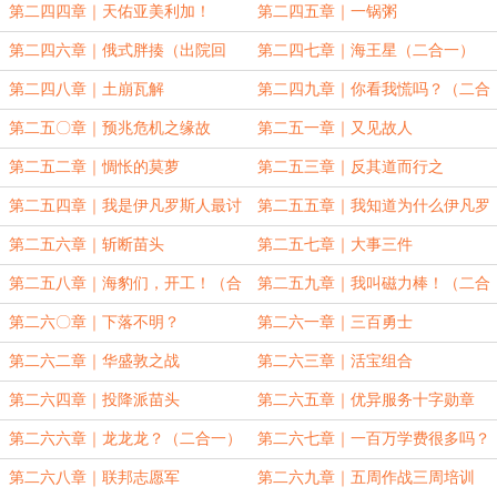
第二四四章｜天佑亚美利加！
第二四五章｜一锅粥
第二四六章｜俄式胖揍（出院回
第二四七章｜海王星（二合一）
归）
第二四八章｜土崩瓦解
第二四九章｜你看我慌吗？（二合
一）
第二五〇章｜预兆危机之缘故
第二五一章｜又见故人
第二五二章｜惆怅的莫萝
第二五三章｜反其道而行之
第二五四章｜我是伊凡罗斯人最讨
第二五五章｜我知道为什么伊凡罗
厌的人（合二为一）
斯人讨厌你了（二合一）
第二五六章｜斩断苗头
第二五七章｜大事三件
第二五八章｜海豹们，开工！（合
第二五九章｜我叫磁力棒！（二合
二为一）
一）
第二六〇章｜下落不明？
第二六一章｜三百勇士
第二六二章｜华盛敦之战
第二六三章｜活宝组合
第二六四章｜投降派苗头
第二六五章｜优异服务十字勋章
（二合一）
第二六六章｜龙龙龙？（二合一）
第二六七章｜一百万学费很多吗？
（二合一）
第二六八章｜联邦志愿军
第二六九章｜五周作战三周培训