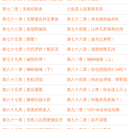
了？
第七〇章｜无组织刺杀
公告及上架更新安排
第七十一章｜无限接近外交事故
第七十二章｜准女婿的临别礼
第七十三章｜发现即摧毁
第七十四章｜让伊凡罗斯再次伟
大！
第七十五章｜图图！
第七十六章｜放马过来吧！
第七十七章｜巴巴罗萨？斯芬克
第七十八章｜强渡维斯瓦河
斯！
第七十九章｜磁性炸弹！
第八〇章｜钢铁碰撞（上）
第八十一章｜钢铁碰撞（下）
第八十二章｜你也想阻挡T-34吗？
第八十三章｜危机浮现
第八十四章｜钨合金滞销，帮帮我
们！
第八十五章｜最后通牒
第八十六章｜上将！你会送儿子上
前线吗？
第八十七章｜隆梅尔战斗群
第八十八章｜88毫米高射炮？！
第八十九章｜落寞的商某人
第九〇章｜VDV伞击布达珀斯
第九十一章｜没有人比我更懂反空
第九十二章｜刻不容缓