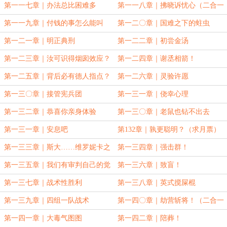
志更高贵？
第一一七章｜办法总比困难多
第一一八章｜拂晓诉忧心（二合一
大章）
第一一九章｜付钱的事怎么能叫
第一二〇章｜国难之下的蛀虫
抢？
第一二一章｜明正典刑
第一二二章｜初尝金汤
第一二三章｜汝可识得烟囱效应？
第一二四章｜谢丞相箭！
（合二为一大章畅爽）
第一二五章｜背后必有德人指点？
第一二六章｜灵验许愿
第一三〇章｜接管宪兵团
第一三一章｜侥幸心理
第一三二章｜恭喜你亲身体验
第一三〇章｜老鼠也钻不出去
第一三一章｜安息吧
第132章｜孰更聪明？（求月票）
第一三三章｜斯大……维罗妮卡之
第一三四章｜强击群！
锤！
第一三五章｜我们有审判自己的觉
第一三六章｜致盲！
悟！
第一三七章｜战术性胜利
第一三八章｜英式搅屎棍
第一三九章｜四组一队战术
第一四〇章｜劫营斩将！（二合一
大章）
第一四一章｜大毒气图图
第一四二章｜陪葬！