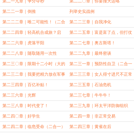
第二一九章｜争分夺秒
第二二〇章｜你要撞大运咯
第二二一章｜倒推
列举史实战例
第二二二章｜唯二可能性！（二合
第二二三章｜自我净化
一）
第二二四章｜轻高机合成旅？启
第二二五章｜富是富了点，但打仗
动！
是不怕死的
第二二六章｜虎落平阳
第二二七章｜奥古斯塔！
第二二八章｜随取随用一次性
第二二九章｜最终密谈
第二三〇章｜限期十二小时（大的
第二三一章｜预防性自卫（二合一
要来了）
大章）
第二三二章｜我要把精力放在军事
第二三三章｜女人得寸进尺不正常
上！（二合一）
吗？
第二三四章｜百亿补贴！
第二三五章｜石油危机
第二三六章｜光辉
第二三七章｜牛牛牛！
第二三八章｜时代变了！
第二三九章｜环太平洋防御组织
第二四〇章｜好学生
第二四一章｜非正常交易
第二四二章｜临危受命（二合一）
第二四三章｜黄雀在后