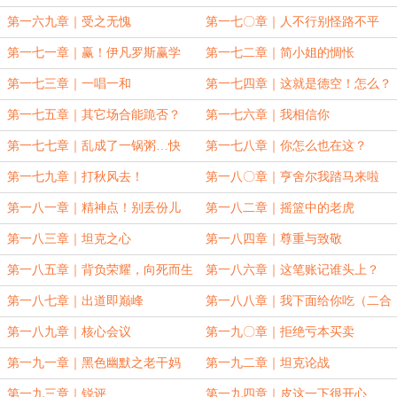
第一六九章｜受之无愧
第一七〇章｜人不行别怪路不平
第一七一章｜赢！伊凡罗斯赢学
第一七二章｜简小姐的惆怅
第一七三章｜一唱一和
第一七四章｜这就是德空！怎么？
你不服气？
第一七五章｜其它场合能跪否？
第一七六章｜我相信你
第一七七章｜乱成了一锅粥…快
第一七八章｜你怎么也在这？
走！
第一七九章｜打秋风去！
第一八〇章｜亨舍尔我踏马来啦
第一八一章｜精神点！别丢份儿
第一八二章｜摇篮中的老虎
第一八三章｜坦克之心
第一八四章｜尊重与致敬
第一八五章｜背负荣耀，向死而生
第一八六章｜这笔账记谁头上？
第一八七章｜出道即巅峰
第一八八章｜我下面给你吃（二合
一大章）
第一八九章｜核心会议
第一九〇章｜拒绝亏本买卖
第一九一章｜黑色幽默之老干妈
第一九二章｜坦克论战
第一九三章｜锐评
第一九四章｜皮这一下很开心