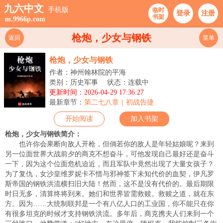
九六中文
手机版
临时
登录
注册
书架
m.9966p.com
枪炮，少女与钢铁
返回
菜单
枪炮，少女与钢铁
作者：神州翰林院的平海
类别：历史军事
状态：连载中
更新时间：2026-04-29 17:36:27
最新章节：
第二七八章｜初战告捷
开始阅读
加入书架
枪炮，少女与钢铁简介：
也许你会果断向敌人开枪，但倘若你的敌人是年轻姑娘呢？来到
另一位面世界大战前夕的商克不想奋斗，可他发现自己最好还是奋斗
一下，因为这个位面危机迫近，而且军队中竟然出现了大量女孩子？
为了复仇，女沙皇维罗妮卡不惜与邪神签下未知代价的血契，伊凡罗
斯帝国的钢铁洪流横扫旧大陆！然而，这不是没有代价的。最后期限
时日无多，清算终将到来。她们和世界皆需救赎。救赎之道，就在东
方。因为……大统制联邦是一个有八亿人口的工业国，你不能只在你
有很多坦克的时候才支持钢铁洪流。多年后，商克携夫人们来到一个