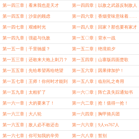
第一四三章｜看来我也是天才
第一四四章｜以敌之武器反制敌人
第一四五章｜沙皇的顾虑
第一四六章｜香烟变味意味着……
第一四七章｜艰难时光
第一四八章｜回家？那也要有家才
行（二合一大章）
第一四九章｜强盗与仇敌
第一五〇章｜背水一战
第一五一章｜千里驰援？
第一五二章｜绝境前夕
第一五三章｜还敢来大炮上刺刀？
第一五四章｜山寨版四面楚歌
第一五五章｜先给希望再给绝望
第一五六章｜因果律加护！
第一五七章｜王师！你何时才能到
第一五八章｜临别礼之奇用
来？
第一五九章｜太粗犷了
第一六〇章｜阵亡及失踪通知书
第一六一章｜大的要来了！
第一六二章｜抢！值得一抢！
第一六三章｜大八轮
第一六四章｜胸甲骑兵团
第一六五章｜敌人必不敢还击
第一六六章｜9人vs767人
第一六七章｜你可知我的辛劳
第一六八章｜暂别