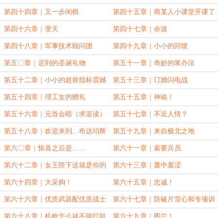
第四十四章｜又一步闲棋
第四十五章｜商某人小课堂开课了
第四十六章｜变天
第四十七章｜余波
第四十八章｜军事技术顾问团
第四十九章｜小小的回馈
第五〇章｜迟到的圣诞礼物
第五十一章｜奇妙的笨办法
第五十二章｜小小的超前指标震撼
第五十三章｜订婚闪电战
第五十四章｜理工女的赠礼
第五十五章｜神谕！
第五十六章｜元首会晤（求追读）
第五十七章｜不近人情？
第五十八章｜欢迎来到…布达珀斯
第五十九章｜来自极北之地
第六〇章｜惊喜之后是……
第六十一章｜索要兵员
第六十二章｜女王陛下这就是你的
第六十三章｜囊中羞涩
卫队
第六十四章｜大采购！
第六十五章｜忠诚！
第六十六章｜优质武器配优质战士
第六十七章｜防破片背心和专项训
练
第六十八章｜机枪怎么就不能打狙
第六十九章｜图兰！