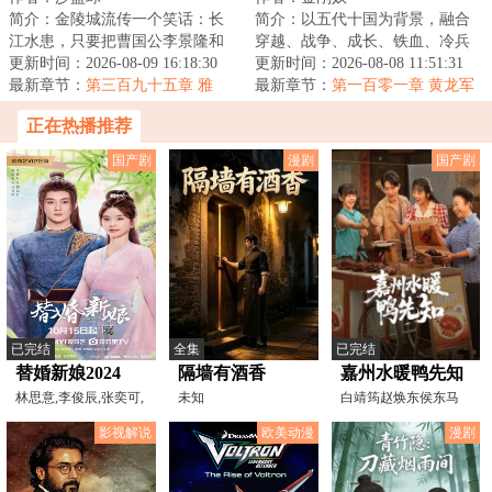
简介：金陵城流传一个笑话：长
简介：以五代十国为背景，融合
江水患，只要把曹国公李景隆和
穿越、战争、成长、铁血、冷兵
小方探花一起丢水里，就能堵住
更新时间：2026-08-09 16:18:30
器美学与帝王征途。乱世初启，
更新时间：2026-08-08 11:51:31
河道了。毕竟两...
最新章节：
第三百九十五章 雅
王朝支离破碎，...
最新章节：
第一百零一章 黄龙军
啊，雅！
旗
正在热播推荐
国产剧
漫剧
国产剧
已完结
全集
已完结
替婚新娘2024
隔墙有酒香
嘉州水暖鸭先知
林思意,李俊辰,张奕可,
未知
白靖筠赵焕东侯东马
朱旻昕,方星懿,陈云
渝斯嘉
影视解说
欧美动漫
漫剧