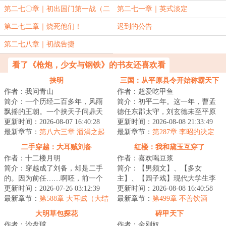
第二七〇章｜初出国门第一战（二
第二七一章｜英式淡定
合一）
第二七二章｜烧死他们！
迟到的公告
第二七八章｜初战告捷
看了《枪炮，少女与钢铁》的书友还喜欢看
挟明
三国：从平原县令开始称霸天下
作者：我问青山
作者：超爱吃甲鱼
简介：一个历经二百多年，风雨
简介：初平二年。这一年，曹孟
飘摇的王朝。一个挟天子问鼎天
德任东郡太守，刘玄德未至平原
下的枭雄。清兵入关，乱我中
更新时间：2026-08-07 16:40:28
县，孙仲谋犹在江都。此间乱世
更新时间：2026-08-08 21:33:49
华。明末乱局如何...
最新章节：
第八六三章 潘涓之起
群雄逐鹿，却无...
最新章节：
第287章 李昭的决定
灭
二手穿越：大耳贼刘备
红楼：我和黛玉互穿了
作者：十二楼月明
作者：喜欢喝豆浆
简介：穿越成了刘备，却是二手
简介：【男频文】、【多女
的。因为前任……啊呸，前一个
主】、【园子戏】现代大学生李
穿越者也是穿越到刘备身上。前
更新时间：2026-07-26 03:12:39
宸穿越成为侯府二公子，却又神
更新时间：2026-08-08 16:40:58
任嗝屁了，我接...
最新章节：
第588章 大耳贼（大结
奇与林黛玉互换了身...
最新章节：
第499章 不善饮酒
局）
大明草包探花
碎甲天下
作者：沙盘球
作者：金刚奴