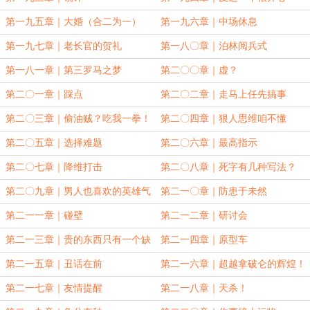
第一九五章｜大婚（合二为一）
第一九六章｜中场休息
第一九七章｜老长官的贺礼
第一八〇章｜泊林阅兵式
第一八一章｜第三罗马之梦
第二〇〇章｜虚？
第二〇一章｜踩点
第二〇二章｜走马上任先搞事
第二〇三章｜偷油贼？吃我一拳！
第二〇四章｜狠人思维咱不懂
第二〇五章｜选择难题
第二〇六章｜最高指示
第二〇七章｜降维打击
第二〇八章｜死字有几种写法？
第二〇九章｜男人也喜欢的英雄气
第二一〇章｜防患于未然
第二一一章｜碰壁
第二一二章｜研讨会
第二一三章｜贵的东西只有一个缺
第二一四章｜原型车
点
第二一五章｜丑话在前
第二一六章｜超越拿破仑的辉煌！
第二一七章｜友情提醒
第二一八章｜天杀！