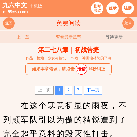
九六中文
手机版
临时
登录
注册
书架
m.9966p.com
免费阅读
返回
菜单
上一章
查看最新章节
等待更新
第二七八章｜初战告捷
作品：枪炮，少女与钢铁
作者：神州翰林院的平海
如果本章错误，请点击
报错
10秒纠正
上一页
1
2
3
下—页
　　在这个寒意初显的雨夜，不
列颠军队引以为傲的精锐遭到了
完全超乎意料的毁灭性打击。