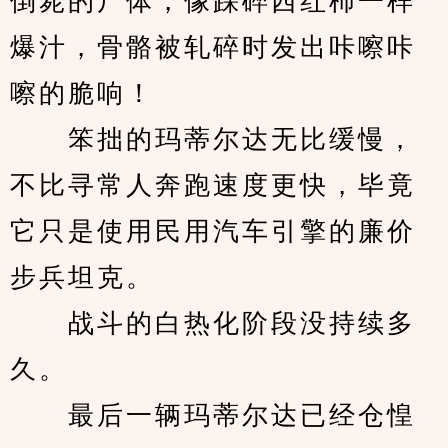
倒毙的尸体，像踩碎西红柿一样
爆汁，骨骼被轧碎时发出咔嚓咔
嚓的脆响！
　　笨拙的玛蒂尔达无比缓慢，
不比寻常人奔跑速度更快，毕竟
它只是使用民用汽车引擎的廉价
步兵坦克。
　　战斗的白热化阶段没持续多
久。
　　最后一辆玛蒂尔达已经仓惶