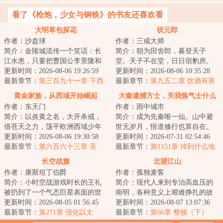
看了《枪炮，少女与钢铁》的书友还喜欢看
大明草包探花
状元郎
作者：沙盘球
作者：三戒大师
简介：金陵城流传一个笑话：长
简介：朝为田舍郎，暮登天子
江水患，只要把曹国公李景隆和
堂。天子不在堂，日日宿豹房。
小方探花一起丢水里，就能堵住
更新时间：2026-08-06 19:26:59
~~~~~~唐寅：义父拯救了我。王
更新时间：2026-08-06 10:35:28
河道了。毕竟两...
最新章节：
第三百九十一章 下西
守仁：要不是他救...
最新章节：
第九五二章 饮酒有害
洋
健康
黄金家族，从西域开始崛起
大秦逮捕方士，关我炼气士什么
作者：东天门
作者：雨中城市
事
简介：以炎黄之名，大开杀戒，
简介：成为先秦唯一仙。山中避
借苍天之力，荡平欧洲西域少年
世无岁月，悟道修行也算自在。
李骁，以家族为，大炼钢铁，铸
更新时间：2026-08-06 19:30:58
为了炼丹，使用术法趋势万灵野
更新时间：2026-07-31 02:54:46
造火炮，屯兵牧...
最新章节：
第六百六十三章 圣
兽采来灵草。作...
最新章节：
第1151章 掉到什么地
战！
方了？
长空战旗
北望江山
作者：康斯坦丁伯爵
作者：孤独麦客
简介：小时空战游戏时长的王礼
简介：现代人来到专治高血压的
被扔到了一个气态巨星表面的世
南明，各种意义上艰难挣扎的故
界，这是个所有人都生活在飞船
更新时间：2026-08-05 01:56:45
事。...
更新时间：2026-08-07 13:07:36
上的世界，飞行...
最新章节：
第271章 强化以太
最新章节：
第66章 整顿（下）