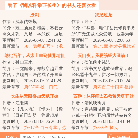
看了《我以科举证长生》的书友还喜欢看
拔剑
我见过龙
作者：流浪的蛤蟆
作者：裴不了
简介：冠工新意斲檀栾，雾卷云
简介：“恭喜，咱们‘岳氏修真事务
烝久未乾！又是一本武侠！这是
所’广受江城民众爱戴，被选为年
王安石的一句诗，原意是，友人
更新时间：2026-08-06 12:41:32
度最佳修真机构。岳大师能不能
更新时间：2026-08-06 12:00:53
所赠竹冠式样新...
最新章节：
78、我师弟呢？（求
给大家分...
最新章节：
第547章 你才是挑战者
月票）
【求月票！】
纳妃百年，从太上皇到仙界老祖
灭门夜，我易筋经大圆满！
作者：孤山三水
作者：落魄的小纯洁
简介：一觉醒来，郑毅穿越异世
简介：方书文穿越武侠世界，饱
古代，发现自己居然成了开国皇
经风霜十九年，拼尽一切努力，
帝。还没等他反应过来，就有皇
更新时间：2026-08-06 01:41:28
却无缘武功大成，只能成为周家
更新时间：2026-08-06 20:00:24
子谋反成功，弑...
最新章节：
第657章 松一口气
的一个小小护院...
最新章节：
第四百二十四章 祖师
洞
长生从无限叠加天赋开始
西游：从拜师太乙救苦天尊开始
作者：江老四
作者：清风映明月
简介：【凡人流】【慢热】【经
简介：穿越西游世界，成了被猪
营】【目前已结婴，往后越精
八戒一钉耙打死的后世赫赫有名
彩，可宰杀！】【日更k以上，不
更新时间：2026-08-06 06:20:04
的妖怪网红金钱豹的哥哥。于是
更新时间：2026-08-05 10:41:39
曾间断！】-----...
最新章节：
第617章 白玉骨掌，炼
为了拯救弟弟以...
最新章节：
第588章 择人
体神通，真魔再现《求月票！》