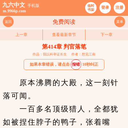
九六中文
手机版
临时
登录
注册
书架
m.9966p.com
免费阅读
返回
菜单
上一章
查看最新章节
下一章
第414章 判官落笔
作品：我以科举证长生
作者：想见江南
如果本章错误，请点击
报错
10秒纠正
　　原本沸腾的大殿，这一刻针
落可闻。
　　一百多名顶级猎人，全都犹
如被捏住脖子的鸭子，张着嘴