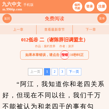
九六中文
手机版
临时
登录
注册
书架
m.9966p.com
免费阅读
返回
菜单
上一章
查看最新章节
下一章
012低谷 二（谢陈辞旧调盟主）
作品：腐朽世界
作者：滚开
如果本章错误，请点击
报错
10秒纠正
上一页
1
2
3
下—页
　　“阿江，我知道你和老四关系
好，但现在不同以往，我们千万
不能被认为和老四干的事有勾