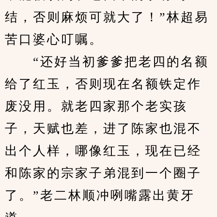
结，否则麻烦可就大了！”林超易
苦口婆心叮嘱。
　　“还好当初爹爹把老四的名额
给了红玉，否则现在名额铁定作
废没用。就老四家那个老实孩
子，天赋也差，进了陈家也混不
出个人样，哪像红玉，现在已经
和陈家的宗家子弟混到一个圈子
了。”老二林顺冲咧嘴露出黄牙