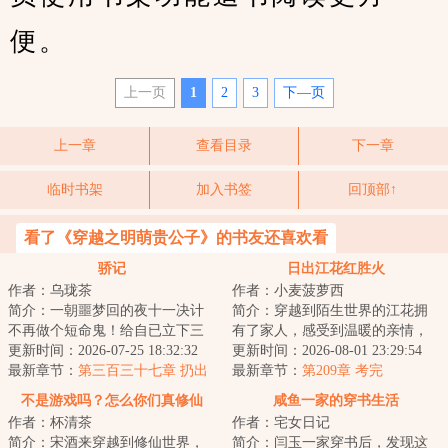
便。
上一页
1
2
3
下—页
上一章
查看目录
下一章
临时书架
加入书签
回顶部↑
看了《穿越之明萌贵公子》的书友还喜欢看
骄记
日出江花红胜火
作者：乌珑茶
作者：小麦菠萝西
简介：一朝噩梦回的夜十一决计
简介：穿越到陌生世界的江花拥
不再做个短命鬼！给自已立下三
有了家人，感受到温暖的亲情，
条规矩：一，强身健体；二，十
更新时间：2026-07-25 18:32:32
全家人一起努力过上了富裕幸福
更新时间：2026-08-01 23:29:54
九岁前不谈婚不...
最新章节：
第三百三十七章 扔出
快乐的日子。...
最新章节：
第209章 考完
去
不是游戏吗？怎么你们真修仙
咸鱼一家的穿书生活
作者：杯清茶
作者：宅女日记
啊！
简介：宋酒来穿越到修仙世界，
简介：闫玉一家穿书后，发现这