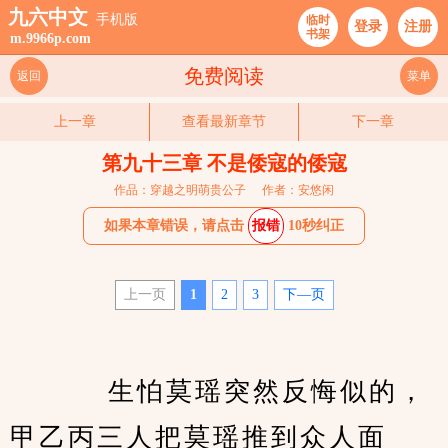
九六中文
手机版
临时
登录
注册
书架
m.9966p.com
免费阅读
返回
菜单
上一章
查看最新章节
下一章
第九十三章 不是倭寇的倭寇
作品：穿越之明萌贵公子
作者：安悠闲
如果本章错误，请点击
报错
10秒纠正
上一页
1
2
3
下—页
　　    生怕莫瑶突然反悔似的，
甲乙丙三人把莫瑶推到众人面