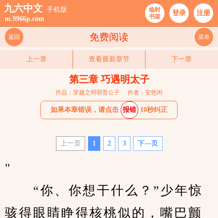
九六中文
手机版
临时
登录
注册
书架
m.9966p.com
免费阅读
返回
菜单
上一章
查看最新章节
下一章
第三章 巧遇明太子
作品：穿越之明萌贵公子
作者：安悠闲
如果本章错误，请点击
报错
10秒纠正
上一页
1
2
3
下—页
"                  
　　“你、你想干什么？”少年惊
骇得眼睛睁得核桃似的，嘴巴颤