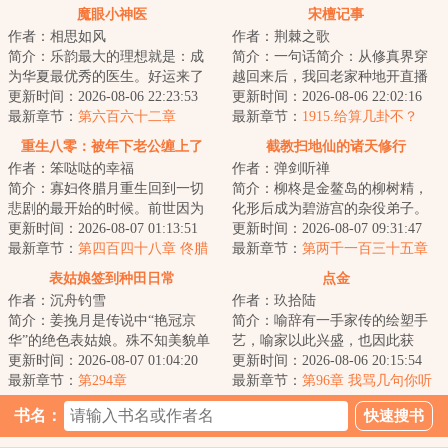
魔眼小神医
宋檀记事
作者：相思如风
作者：荆棘之歌
简介：乐韵最大的理想就是：成
简介：一句话简介：从修真界穿
为华夏最优秀的医生。好运来了
越回来后，我回老家种地开直播
挡不住，高考前无意间开启一个
更新时间：2026-08-06 22:23:53
卖菜了！修成金丹渡劫失败的宋
更新时间：2026-08-06 22:02:16
系统，双眼获得...
最新章节：
第六百六十二章
檀回到现代，发...
最新章节：
1915.给算几卦不？
重生八零：被年下老公缠上了
截教扫地仙的诸天修行
作者：笨哒哒的幸福
作者：弹剑听禅
简介：寡妇佟腊月重生回到一切
简介：柳柊是金鳌岛的柳树精，
悲剧的最开始的时候。前世因为
化形后成为碧游宫的杂役弟子。
改嫁宋大龙，踏上了一条不归
更新时间：2026-08-07 01:13:51
实际上，柳柊是杨眉大仙的后
更新时间：2026-08-07 09:31:47
路。重生归来的第...
最新章节：
第四百四十八章 佟腊
裔，具有变异的时...
最新章节：
第两千一百三十五章
月改变了我的一生
神仙炮灰10
表姑娘签到种田日常
点金
作者：沉舟钓雪
作者：玖拾陆
简介：姜挽月是传说中“艳冠京
简介：喻辞有一手家传的绘塑手
华”的绝色表姑娘。殊不知美貌单
艺，喻家以此兴盛，也因此获
出从来都是死局。想打破死局，
更新时间：2026-08-07 01:04:20
罪，死的死、流放的流放。为得
更新时间：2026-08-06 20:15:54
要么有挂，要...
最新章节：
第294章
旧事真相，喻辞赶...
最新章节：
第96章 我骂几句你听
听？（两更合一求月票）
书名：