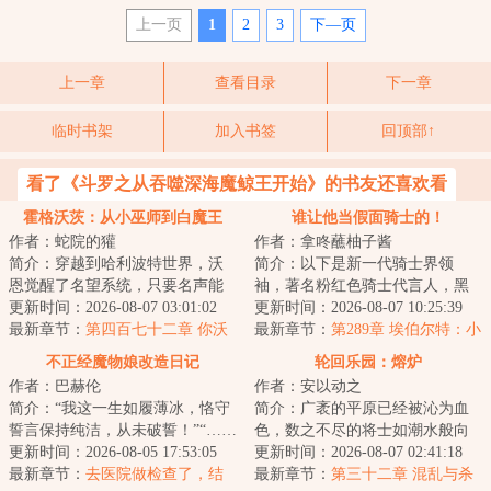
上一页
1
2
3
下—页
上一章
查看目录
下一章
临时书架
加入书签
回顶部↑
看了《斗罗之从吞噬深海魔鲸王开始》的书友还喜欢看
霍格沃茨：从小巫师到白魔王
谁让他当假面骑士的！
作者：蛇院的獾
作者：拿咚蘸柚子酱
简介：穿越到哈利波特世界，沃
简介：以下是新一代骑士界领
恩觉醒了名望系统，只要名声能
袖，著名粉红色骑士代言人，黑
够广为传播，他就可以获得名望
更新时间：2026-08-07 03:01:02
榜投票独断万古假面骑士帝骑先
更新时间：2026-08-07 10:25:39
点，给自己学会...
最新章节：
第四百七十二章 你沃
生，于联邦最不受...
最新章节：
第289章 埃伯尔特：小
恩·韦斯莱也有今天！
年，是时候向齐鲁巴斯展示我们
不正经魔物娘改造日记
轮回乐园：熔炉
余家人的羁绊了！
作者：巴赫伦
作者：安以动之
简介：“我这一生如履薄冰，恪守
简介：广袤的平原已经被沁为血
誓言保持纯洁，从未破誓！”“……
色，数之不尽的将士如潮水般向
你问她们是怎么回事？”“嗨！”“圣
更新时间：2026-08-05 17:53:05
徐岳涌去，却在临近时被一杆方
更新时间：2026-08-07 02:41:18
骑...
最新章节：
去医院做检查了，结
天画戟拍碎，化...
最新章节：
第三十二章 混乱与杀