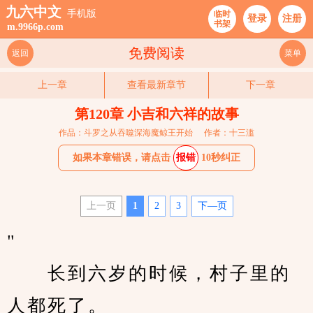
九六中文
手机版
临时
登录
注册
书架
m.9966p.com
免费阅读
返回
菜单
上一章
查看最新章节
下一章
第120章 小吉和六祥的故事
作品：斗罗之从吞噬深海魔鲸王开始
作者：十三滥
如果本章错误，请点击
报错
10秒纠正
上一页
1
2
3
下—页
"                                          
　　长到六岁的时候，村子里的
人都死了。