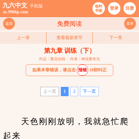
九六中文
手机版
临时
登录
注册
书架
m.9966p.com
免费阅读
返回
菜单
上一章
查看最新章节
下一章
第九章 训练（下）
作品：繁花似锦
作者：神说要有光
如果本章错误，请点击
报错
10秒纠正
上一页
1
2
下—页
　　天色刚刚放明，我就急忙爬
起来