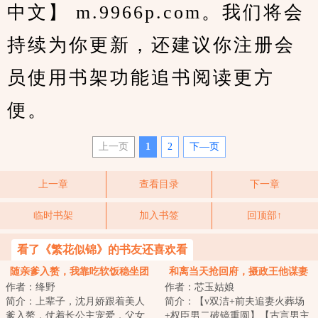
中文】 m.9966p.com。我们将会
持续为你更新，还建议你注册会
员使用书架功能追书阅读更方
便。
上一页
1
2
下—页
上一章
查看目录
下一章
临时书架
加入书签
回顶部↑
看了《繁花似锦》的书友还喜欢看
随亲爹入赘，我靠吃软饭稳坐团
和离当天抢回府，摄政王他谋妻
作者：绛野
作者：芯玉姑娘
宠
已久
简介：上辈子，沈月娇跟着美人
简介：【v双洁+前夫追妻火葬场
爹入赘，仗着长公主宠爱，父女
+权臣男二破镜重圆】【古言男主