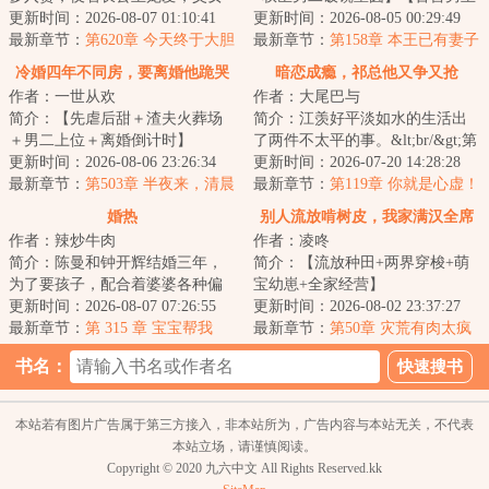
俩软饭硬吃，享尽荣华富贵，更
更新时间：2026-08-07 01:10:41
天花板】&lt;br/&gt;她是药门医
更新时间：2026-08-05 00:29:49
想一步登天，结...
最新章节：
第620章 今天终于大胆
女，相府千金...
最新章节：
第158章 本王已有妻子
一回了（昭锦）
冷婚四年不同房，要离婚他跪哭
暗恋成瘾，祁总他又争又抢
作者：一世从欢
作者：大尾巴与
失控
简介：【先虐后甜＋渣夫火葬场
简介：江羡好平淡如水的生活出
＋男二上位＋离婚倒计时】
了两件不太平的事。&lt;br/&gt;第
&lt;br/&gt;结婚四年，姜莱才知道
更新时间：2026-08-06 23:26:34
一是江羡好谈恋爱两年，最近男
更新时间：2026-07-20 14:28:28
丈夫沈荀心里有...
最新章节：
第503章 半夜来，清晨
朋友青梅竹...
最新章节：
第119章 你就是心虚！
走
婚热
别人流放啃树皮，我家满汉全席
作者：辣炒牛肉
作者：凌咚
简介：陈曼和钟开辉结婚三年，
简介：【流放种田+两界穿梭+萌
为了要孩子，配合着婆婆各种偏
宝幼崽+全家经营】
方都用上了，可她的肚子毫无动
更新时间：2026-08-07 07:26:55
&lt;br/&gt;&lt;br/&gt;功勋世家顾
更新时间：2026-08-02 23:37:27
静。&lt;br/&gt...
最新章节：
第 315 章 宝宝帮我
家刚平反战乱，男丁全...
最新章节：
第50章 灾荒有肉太疯
狂
书名：
本站若有图片广告属于第三方接入，非本站所为，广告内容与本站无关，不代表
本站立场，请谨慎阅读。
Copyright © 2020 九六中文 All Rights Reserved.kk