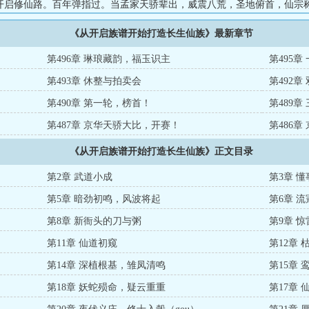
开启修仙路。百年弹指过。当孟家天骄辈出，威震八荒，圣地俯首，仙宗
深处，每日悠闲卜卦祸福的老祖，才缓缓睁开眼：“嗯，今日卦象，大吉。
《从开启族谱开始打造长生仙族》最新章节
..
第496章 琳琅藏韵，福玉识主
第495章
第493章 休整与拍卖会
第492
第490章 第一轮，榜首！
第489章
第487章 京华天骄大比，开赛！
第486章
《从开启族谱开始打造长生仙族》正文目录
第2章 武道小成
第3章 懂
第5章 暗劲初鸣，风波将起
第6章 
第8章 新衙头的刀与粥
第9章 
第11章 仙道初窥
第12章
第14章 深植根基，雏凤清鸣
第15章
第18章 妖蛇殒命，疑云重重
第17章