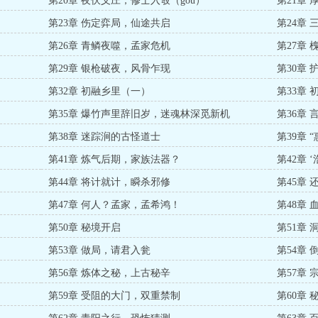
第20章 夜伏义庄，修士入彀（gou）
第21章
第23章 伤定弈局，仙途共启
第24章
第26章 青鳞夜噬，孟家危机
第27章
第29章 银枪破夜，风骨乍现
第30章
第32章 初融乡里（一）
第33章
第35章 爆竹声里辞旧岁，迷魂林深觅新机
第36章
第38章 迷踪涧的古怪道士
第39章 
第41章 炼气后期，家族法器？
第42章 
第44章 将计就计，瞬杀邪修
第45章
第47章 何人？孟家，孟希鸿！
第48章
第50章 秘境开启
第51章
第53章 做局，请君入瓮
第54章
第56章 炼体之秘，上古秘辛
第57章 
第59章 受阻的大门，双重禁制
第60章 