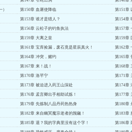
第147章 引蛇出洞
第148章
一）
第150章 血屠使降临
第151章
第153章 谁才是猎人？
第154
第156章 云松子的钓鱼执法
第157
第159章 大离之皇
第159
第161章 宝库捡漏，废石竟是星辰真火！
第162
第164章 冲突，赌约
第165章
第167章 来！战！
第168
第170章 洛芊宁
第171章
第173章 被迫进入药王山深处
第174
第176章 孟言卿出手相助试炼！
第177
第179章 先炼制八品丹药热热身
第180
第182章 来自幽冥魔宗老者的觊觎！
第183
第185章 退？我的字典里没有这个字！
第186章