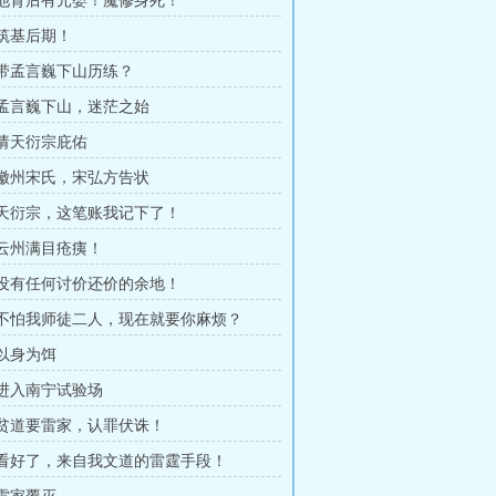
章 他背后有元婴！魔修身死！
 筑基后期！
章 带孟言巍下山历练？
章 孟言巍下山，迷茫之始
 请天衍宗庇佑
章 徽州宋氏，宋弘方告状
章 天衍宗，这笔账我记下了！
章 云州满目疮痍！
章 没有任何讨价还价的余地！
章 不怕我师徒二人，现在就要你麻烦？
 以身为饵
章 进入南宁试验场
章 贫道要雷家，认罪伏诛！
章 看好了，来自我文道的雷霆手段！