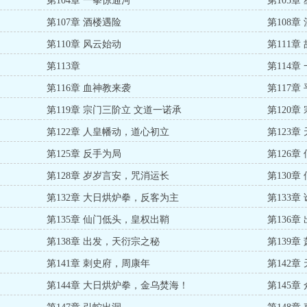
第104章 一拳惊通河
第105
第107章 酒楼遇险
第108章
第110章 风云始动
第111章
第113章
第114章
第116章 血神教来袭
第117
第119章 宗门三阶立 文道一诺承
第120章
第122章 人皇幡动，道心初立
第123章
第125章 反手为局
第126
第128章 岁岁言安，咒消运长
第130
第132章 大日烘炉拳，反客为主
第133
第135章 仙门低头，皇权出鞘
第136
第138章 出发，天衍宗之秘
第139
第141章 刺史府，周康年
第142
第144章 大日烘炉拳，金乌焚海！
第145