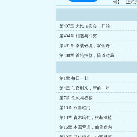
骨】，正式
位端坐祖祠
气运正隆。”.
第497章 大比拍卖会，开始！
第494章 相遇与冲突
第491章 秦战破境，双金丹！
第488章 首轮抽签，阵道对局
第1章 每日一卦
第4章 仙官到来，新的一年
第7章 伤愈与权柄
第10章 双喜临门
第13章 青木暗劲，根基深植
第16章 本源亏虚，仙骨赠内