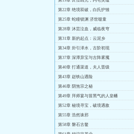
第19章 艮位凶光，内宅灵蕴
第22章 绝境双破，白氏护雏
第25章 蛇瞳锁渊 济世噬童
第28章 沐芸泣血，威临夜穹
第31章 新的起点：云泥乡
第34章 卦引泽水，古阶初现
第37章 深潭异宝与古阵雾魇
第40章 打通渠道，夫人晋级
第43章 赵铁山遇险
第46章 阴煞宗之秘
第49章 拜师宴与冒黑气的人皇幡
第52章 秘境寻宝，破境遇敌
第55章 浩然诛邪
第58章 磐石古鳌