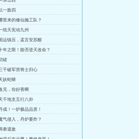
 声东击西
 以一敌四
章 哪里来的修仙施工队？
章 一纸天宪动九州
章 国运镇压，孟言安苏醒
章 十年之限！能否逆天改命？
 切磋
章 三千破军营将士归心
 天妖蛇蟒
章 洛兄，你好香啊
章 天干地支五行八卦
章 丹成！一炉极品品质！
章 魔气侵入，丹炉要炸？
 两拳退敌