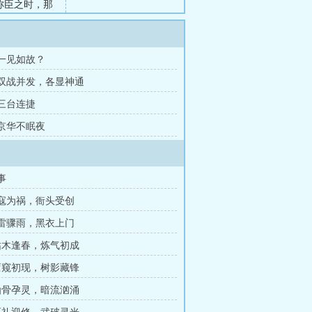
称臣之时，那
看来我孟家，
 一见如故？
章 双战并发，各显神通
 三台连捷
 京华不眠夜
事
流寇为祸，衙头受创
惊雷骤雨，黑衣上门
 枯木逢春，炼气初成
 鸾窥初现，树影藏锋
 仙骨孕灵，暗流汹涌