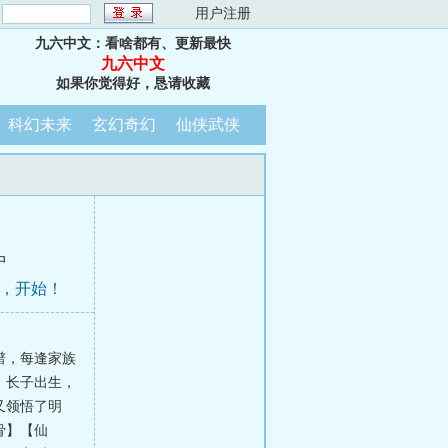
：
用户注册
九六中文：看啥都有、更新最快
九六中文
如果你觉得好，恳请收藏
科幻未来
玄幻奇幻
仙侠武侠
中
会，开始！
谱，每逢家族
。长子出生，
又领悟了明
骨】【仙