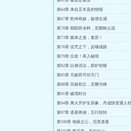
第61章 秘议定基业
第64章 来自五丰县的情报
第67章 乾坤有缺，族谱生感
第70章 朝阳辞乡梓，宏图映云泥
第73章 炼体之道，复苏！
第76章 诅咒之下，反哺成路
第79章 出发！再入秘境
第82章 以身试法，烘炉初锻
第85章 凡躯弈可叩天门
第88章 宗脉初立，言卿为锋
第91章 破境时分
第94章 离火开炉生异象，丹成惊变遇人
第97章 道基将倾，五行轮转
第100章 地脉之心，完美道基