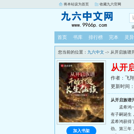
将本站设为首页
收藏九六官网
首页
书库
排行榜
完本
灵异
您当前的位置：
九六中文
-> 从开启族
从开
作者：飞
更新时间：202
从开启族谱
孟希鸿
有子嗣诞生
孟希鸿获得
劲。第三年
加入书架