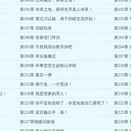
第188章 恐怖威压，席卷全场！
第189
第191章 传承之地，获得玄丹真人传承！
第192章
第194章 冀北川认输，弟子切磋交流开始！
第195
第197章 切磋结束
第198
第200章 世家登门拜访
第201章
第203章 不然我亲自教导你吧
第204
第206章 举全族搬迁
第207
第209章 外事堂堂主赵铁山求助
第210
第212章 最后一搏
第213
第215章 南宁县，一片荒凉！
第216
让！
第218章 我是雷家的罪人！
第219章
第221章 你不是知道错了，你是知道自己要死了！
第222
第224章 孟言巍出手，诛！
第225
第227章驰援试验场
第228