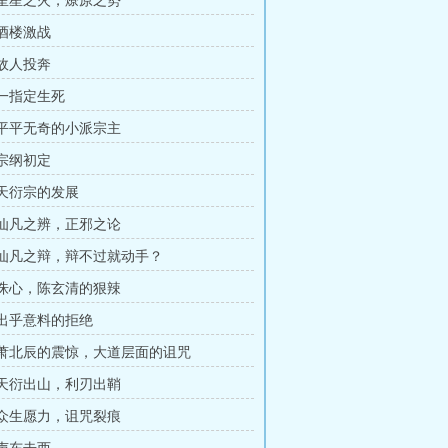
章 星星之火，燎原之势
 酒楼激战
 故人投奔
 一指定生死
章 平平无奇的小派宗主
 宗纲初定
 天衍宗的发展
章 仙凡之辨，正邪之论
章 仙凡之辩，辩不过就动手？
章 诛心，陈玄清的狠辣
章 出乎意料的拒绝
章 萧北辰的震惊，大道层面的诅咒
章 天衍出山，利刃出鞘
章 众生愿力，诅咒裂痕