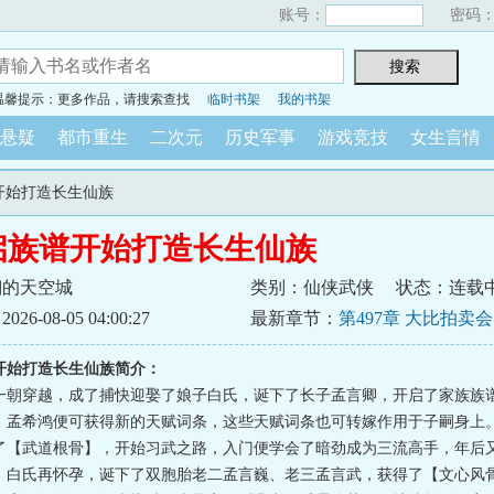
账号：
密码
温馨提示：更多作品，请搜索查找
临时书架
我的书架
悬疑
都市重生
二次元
历史军事
游戏竞技
女生言情
谱开始打造长生仙族
启族谱开始打造长生仙族
翔的天空城
类别：仙侠武侠
状态：连载
6-08-05 04:00:27
最新章节：
第497章 大比拍卖
开始打造长生仙族简介：
一朝穿越，成了捕快迎娶了娘子白氏，诞下了长子孟言卿，开启了家族族
，孟希鸿便可获得新的天赋词条，这些天赋词条也可转嫁作用于子嗣身上
了【武道根骨】，开始习武之路，入门便学会了暗劲成为三流高手，年后
，白氏再怀孕，诞下了双胞胎老二孟言巍、老三孟言武，获得了【文心风