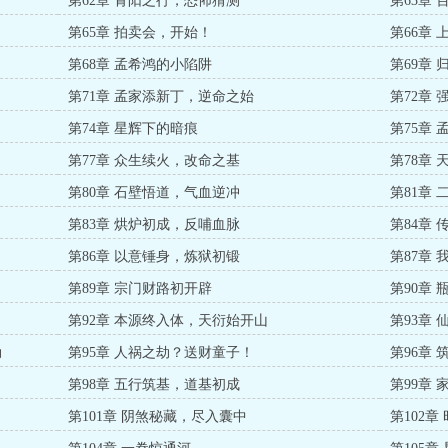
第62章 青阳之行，恐怖猜测
第63章 
第65章 拍卖会，开始！
第66章
第68章 孟希鸿的小陷阱
第69章 
第71章 孟家添新丁，逆命之始
第72章
第74章 星辉下的暗痕
第75章 
第77章 众生续火，改命之基
第78章
第80章 石壁悟道，气血逆冲
第81章
第83章 烘炉初成，反哺血脉
第84章
第86章 以意锤身，炼狱初锻
第87章
第89章 宗门财路初开辟
第90章
第92章 本源终入体，天衍始开山
第93章
劫
第95章 人祸之劫？送财童子！
第96章
第98章 五行筑基，道基初成
第99章
第101章 阴煞秘藏，尽入囊中
第102