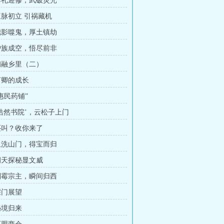
 厚礼迎修，武破灵光
 三脉初立 引祸藏机
 槐影噬鬼，厚土镇劫
 护族成空，悟尽前非
 初融乡里（二）
 言卿的成长
“惠民药铺”
‘浩然书院’，云松子上门
 还叫？收你来了
 血洗山门，得宝而归
 洞天探秘显文威
 倒霉宗主，瞬间归西
宗门展望
秘境归来