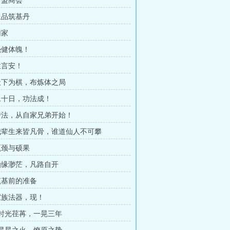
百盟商会
 上品筑基丹
归家
 强健体魄！
孟言安！
 天下为棋，布炼体之局
 二十日，功法成！
 传法，从自家兄弟开始！
 我辈生来皆凡骨，谁道仙人不可攀
 瓶颈与硕果
 仙缘渺茫，凡路自开
 筑基前的准备
 家族法器，现！
章 时光荏苒，一晃三年