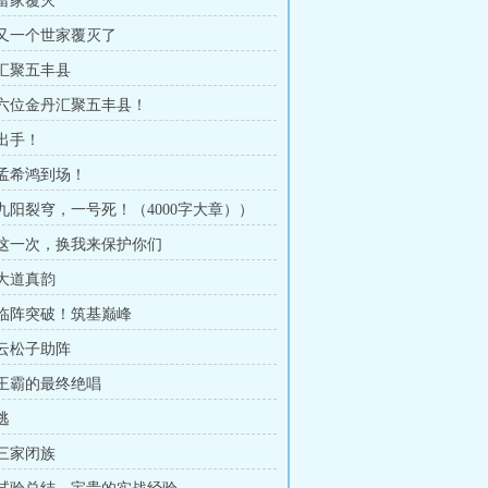
 雷家覆灭
章 又一个世家覆灭了
 汇聚五丰县
章 六位金丹汇聚五丰县！
 出手！
 孟希鸿到场！
章 九阳裂穹，一号死！（4000字大章））
章 这一次，换我来保护你们
 大道真韵
章 临阵突破！筑基巅峰
 云松子助阵
章 王霸的最终绝唱
逃
 三家闭族