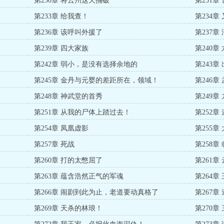
第230章 将云州这天捅破
第231章
第233章 给我查！
第234
第236章 该呼叫外援了
第237章
第239章 四大家族
第240
第242章 弱小，是没有选择余地的
第243章
第245章 金丹与元婴的差距所在，领域！
第246章
第248章 神武堂的首秀
第249
第251章 从我的尸体上踏过去！
第252
第254章 凤凰虚影
第255章
第257章 死战
第258
第260章 打的太憋屈了
第261章
第263章 蕴含浩然正气的军魂
第264
第266章 闹剧到此为止，老道要动真格了
第267章 
第269章 天杀的林琅！
第270章