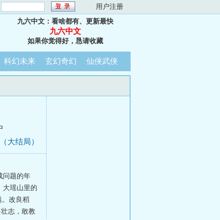
：
用户注册
九六中文：看啥都有、更新最快
九六中文
如果你觉得好，恳请收藏
科幻未来
玄幻奇幻
仙侠武侠
中
光（大结局）
成问题的年
，大瑶山里的
题。改良稻
多壮志，敢教