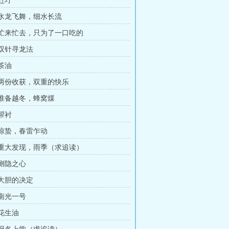
 赶圩
章 水龙飞舞，细水长流
章 忙来忙去，只为了一口吃的
 双针寻龙法
 茶油
章 两份收获，双重的快乐
章 准备越冬，蜂窝煤
 帮衬
章 惊蛰，春雷乍动
章 重大发现，雨季（求追读）
 恻隐之心
 大胆的决定
 南光一号
 花生油