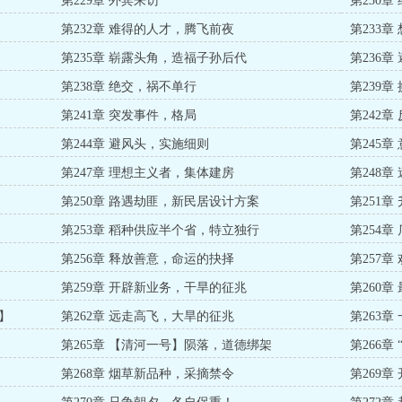
第229章 外宾来访
第230
第232章 难得的人才，腾飞前夜
第233
第235章 崭露头角，造福子孙后代
第236
第238章 绝交，祸不单行
第239
第241章 突发事件，格局
第242
第244章 避风头，实施细则
第245
第247章 理想主义者，集体建房
第248
第250章 路遇劫匪，新民居设计方案
第251
第253章 稻种供应半个省，特立独行
第254
第256章 释放善意，命运的抉择
第257
第259章 开辟新业务，干旱的征兆
第260
6】
第262章 远走高飞，大旱的征兆
第263
第265章 【清河一号】陨落，道德绑架
第266章
第268章 烟草新品种，采摘禁令
第269