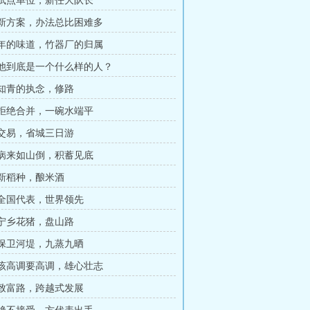
章 试点单位，新任大队长
章 新方案，办法总比困难多
章 年的味道，竹器厂的归属
章 他到底是一个什么样的人？
章 知青的执念，修路
章 拒绝合并，一碗水端平
章 交易，省城三日游
章 病来如山倒，积蓄见底
章 新稻种，酿米酒
章 全国代表，世界领先
章 宁乡花猪，盘山路
章 保卫河堤，九蒸九晒
章 该高调要高调，雄心壮志
章 致富路，跨越式发展