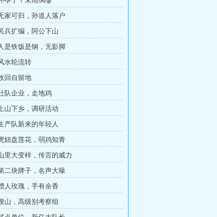
章 怀孕了？未雨绸缪
章 无家可归，孙道人落户
章 民兵扩编，阿公下山
章 人是铁饭是钢，无影脚
 风水轮流转
 收回自留地
章 社队企业，走地鸡
章 上山下乡，调研活动
章 生产队新来的年轻人
章 虎妞盘莲花，弱鸡知青
章 山里大变样，传言的威力
章 第二块牌子，名声大噪
章 赠人玫瑰，手有余香
章 搜山，高级别考察组