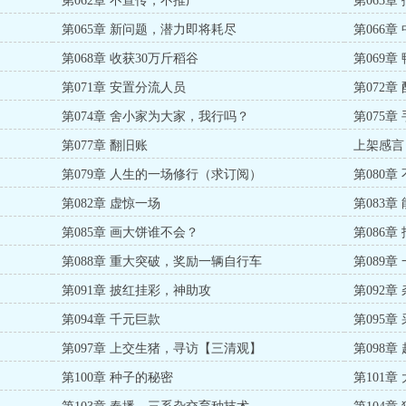
第062章 不宣传，不推广
第063
第065章 新问题，潜力即将耗尽
第066章
第068章 收获30万斤稻谷
第069章
第071章 安置分流人员
第072章
第074章 舍小家为大家，我行吗？
第075章
第077章 翻旧账
上架感言
第079章 人生的一场修行（求订阅）
第080
第082章 虚惊一场
第083
第085章 画大饼谁不会？
第086
第088章 重大突破，奖励一辆自行车
第089
第091章 披红挂彩，神助攻
第092
第094章 千元巨款
第095
第097章 上交生猪，寻访【三清观】
第098
第100章 种子的秘密
第101章