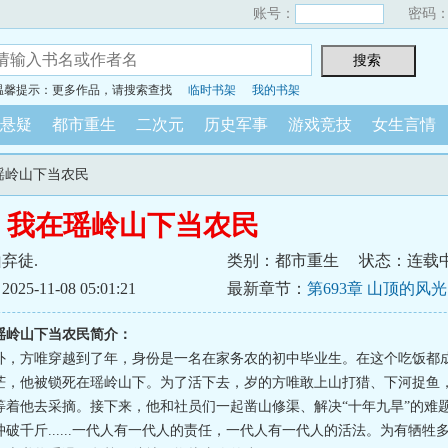
账号：
密码
温馨提示：更多作品，请搜索查找
临时书架
我的书架
悬疑
都市重生
二次元
历史军事
游戏竞技
女生言情
在瑶岭山下当农民
：我在瑶岭山下当农民
弃徒.
类别：都市重生
状态：连载
5-11-08 05:01:21
最新章节：
第693章 山顶的风
瑶岭山下当农民简介：
外，方唯穿越到了年，身份是一名在家务农的初中毕业生。在这个吃饭都
茫，他被锁死在瑶岭山下。为了活下去，岁的方唯敢上山打猎、下河捉鱼
等着他去采摘。接下来，他和社员们一起凿山修渠、解决“十年九旱”的难
破千斤......一代人有一代人的责任，一代人有一代人的活法。为有牺牲