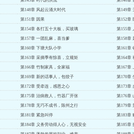
第145章 时代的洪流
第146
第148章 风起云涌大时代
第149
第151章 因果
第152
第154章 各打五十大板，买玻璃
第155
第157章 一团乱麻，喜当爹
第158章
第160章 下塘大队小学
第161章
第163章 采摘季有惊喜，立规矩
第164
第166章 竹制家具，全家福
第167
第169章 新的话事人，包饺子
第170
第172章 受牵连，感恩之心
第173
第175章 治病救人，竹器厂开张
第176
第178章 无巧不成书，陈州之行
第179
第181章 紧急叫停
第183
第184章 义务劳动得人心，无视安全
第185