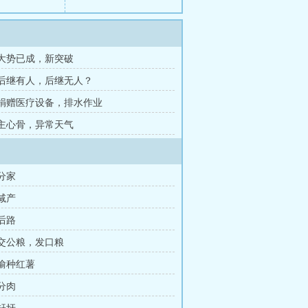
章 大势已成，新突破
章 后继有人，后继无人？
章 捐赠医疗设备，排水作业
章 主心骨，异常天气
 分家
 减产
 后路
章 交公粮，发口粮
 偷种红薯
 分肉