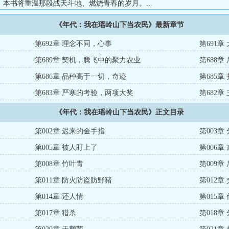
本书将重温那段战天斗地、燃烧青春的岁月。...
《年代：我在瑶岭山下当农民》最新章节
第692章 理念不同，心事
第691
第689章 契机，腾飞中的聚力农业
第688
第686章 品种高于一切，奇迹
第685
第683章 严寒的考验，两项大奖
第682
《年代：我在瑶岭山下当农民》正文目录
第002章 迟来的金手指
第003章
第005章 被人盯上了
第006章
第008章 竹叶青
第009章
第011章 防火防盗防野猪
第012
第014章 还人情
第015章
第017章 猎杀
第018章