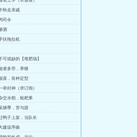
章 报名上学（求追读）
 中秋走亲戚
 鸭司令
 酿酒
 手扶拖拉机
章 不可或缺的【堆肥场】
章 能者多劳，养猪
章 报喜，良种定型
章 一举封神（求订阅）
章 杂交水稻，枇杷果
章 采摘季，苦与甜
章 赶鸭子上架，当队长
 大建设序曲