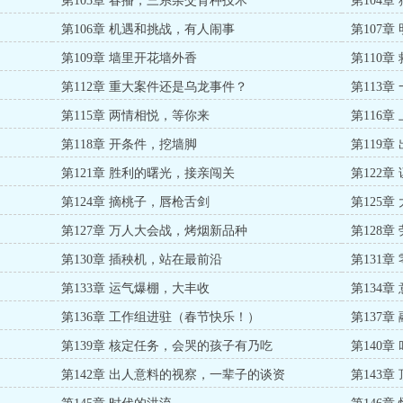
第103章 春播，三系杂交育种技术
第104
第106章 机遇和挑战，有人闹事
第107
第109章 墙里开花墙外香
第110
第112章 重大案件还是乌龙事件？
第113
第115章 两情相悦，等你来
第116章
第118章 开条件，挖墙脚
第119
第121章 胜利的曙光，接亲闯关
第122章
第124章 摘桃子，唇枪舌剑
第125
第127章 万人大会战，烤烟新品种
第128
第130章 插秧机，站在最前沿
第131章
第133章 运气爆棚，大丰收
第134
第136章 工作组进驻（春节快乐！）
第137章
第139章 核定任务，会哭的孩子有乃吃
第140
第142章 出人意料的视察，一辈子的谈资
第143