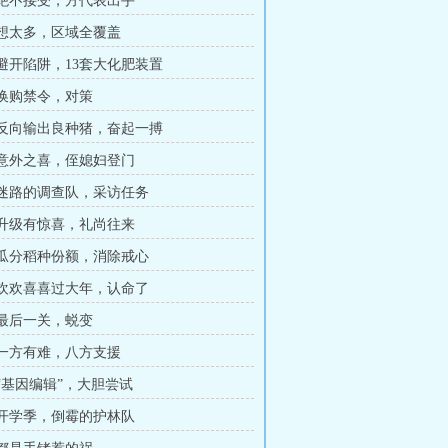
章 绝不接受，方代表出手
章 想太多，区域全覆盖
章 避开陷阱，13套大化肥装置
章 换购禁令，对策
章 反向输出良种猪，奋起一搏
章 意外之喜，侄媳妇登门
章 迷路的调查队，采访任务
章 升级有惊喜，礼尚往来
章 瓜分稻种份额，消除戒心
章 欢欢喜喜过大年，认命了
章 最后一关，蜕变
章 一方有难，八方支援
 “基因编辑”，大胆尝试
章 开学季，倒霉的护林队